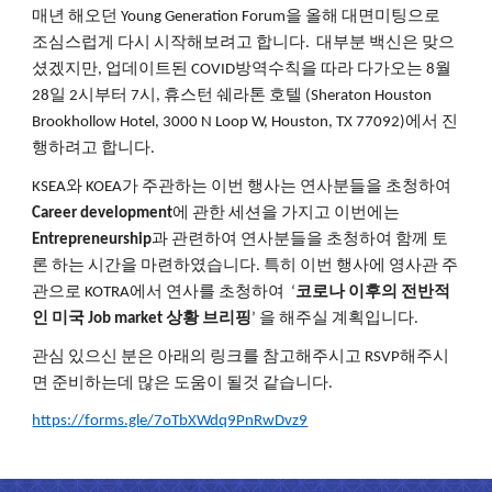
매년
해오던
을
올해
대면미팅으로
 Young Generation Forum
조심스럽게
다시
시작해보려고
합니다
대부분
백신은
맞으
.  
셨겠지만
업데이트된
방역수칙을
따라
다가오는
월
, 
 COVID
 8
일
시부터
시
휴스턴
쉐라톤
호텔
28
 2
 7
, 
 (Sheraton Houston 
에서
진
Brookhollow Hotel, 3000 N Loop W, Houston, TX 77092)
행하려고
합니다
.
와
가
주관하는
이번
행사는
연사분들을
초청하여
KSEA
 KOEA
에
관한
세션을
가지고
이번에는
Career development
과
관련하여
연사분들을
초청하여
함께
토
Entrepreneurship
론
하는
시간을
마련하였습니다
특히
이번
행사에
영사관
주
. 
관으로
에서
연사를
초청하여
코로나
이후의
전반적
 KOTRA
  ‘
인
미국
상황
브리핑
을
해주실
계획입니다
 Job market 
’ 
.
관심
있으신
분은
아래의
링크를
참고해주시고
해주시
 RSVP
면
준비하는데
많은
도움이
될것
같습니다
.
https://forms.gle/7oTbXWdq9PnRwDvz9